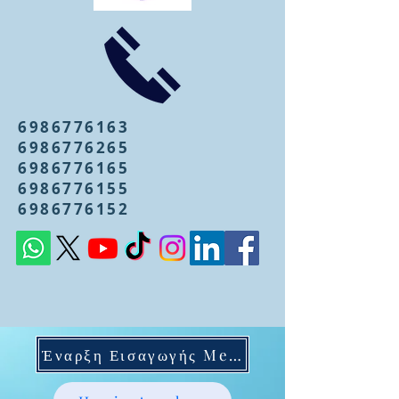
6986776163
6986776265
6986776165
6986776155
6986776152
Έναρξη Εισαγωγής Mentoring