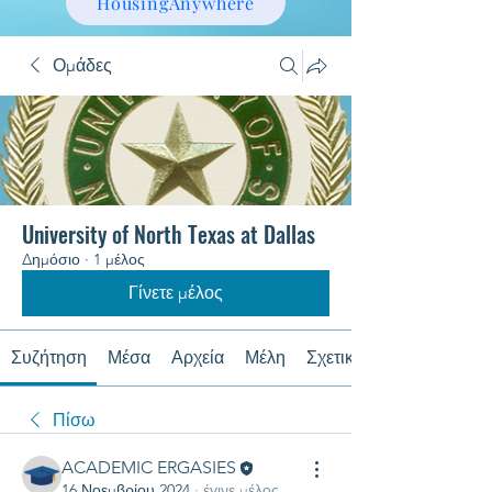
HousingAnywhere
Ομάδες
University of North Texas at Dallas
Δημόσιο
·
1 μέλος
Γίνετε μέλος
Συζήτηση
Μέσα
Αρχεία
Μέλη
Σχετικά με
Πίσω
ACADEMIC ERGASIES
16 Νοεμβρίου 2024
·
έγινε μέλος