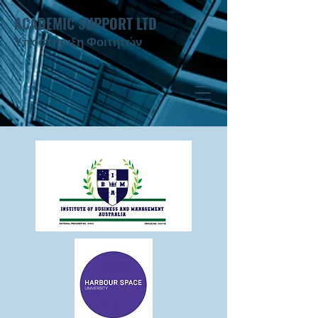
ACADEMIC SUPPORT LTD
Υποστήριξη Φοιτητών ​