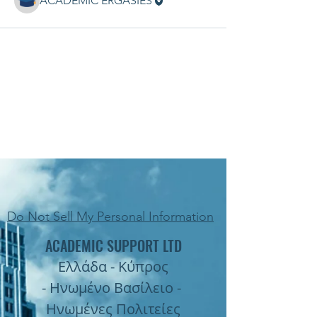
ACADEMIC ERGASIES
Do Not Sell My Personal Information
ACADEMIC SUPPORT LTD
Ελλάδα - Κύπρος
- Ηνωμένο Βασίλειο -
Ηνωμένες Πολιτείες