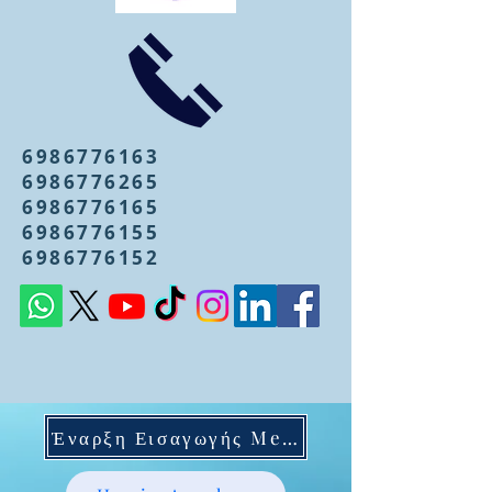
6986776163
6986776265
6986776165
6986776155
6986776152
Έναρξη Εισαγωγής Mentoring