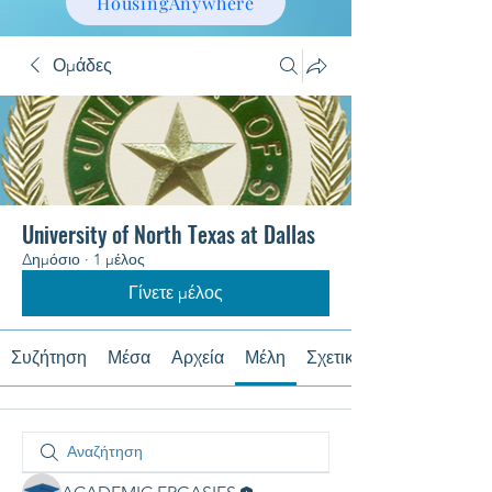
HousingAnywhere
Ομάδες
University of North Texas at Dallas
Δημόσιο
·
1 μέλος
Γίνετε μέλος
Συζήτηση
Μέσα
Αρχεία
Μέλη
Σχετικά με