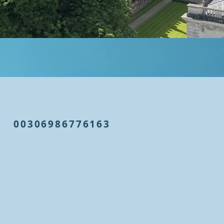
More
New Page
معهد الأعمال والإدارة
General
tore
00306986776163