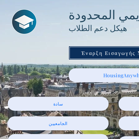
ديمي المحدودة
هيكل دعم الطلاب
Έναρξη Εισαγωγής
HousingAnywh
سادة
الجامعيين