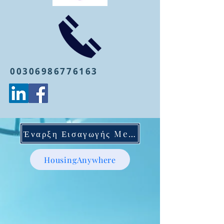
00306986776163
Έναρξη Εισαγωγής Mentoring
HousingAnywhere