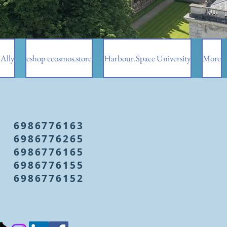
Ally
eshop ecosmos.store
Harbour.Space University
More
6986776163
6986776265
6986776165
6986776155
6986776152