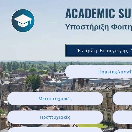
ACADEMIC SU
Υποστήριξη Φοιτη
Έναρξη Εισαγωγής
HousingAnywh
Μεταπτυχιακές
Προπτυχιακές