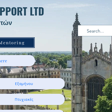
PPORT LTD
τών ​
 Mentoring
ere
Εξαμήνου
Πτυχιακές