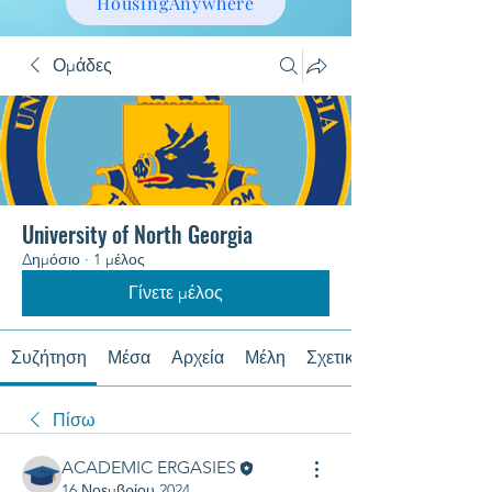
HousingAnywhere
Ομάδες
University of North Georgia
Δημόσιο
·
1 μέλος
Γίνετε μέλος
Συζήτηση
Μέσα
Αρχεία
Μέλη
Σχετικά με
Πίσω
ACADEMIC ERGASIES
16 Νοεμβρίου 2024