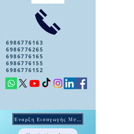
6986776163
6986776265
6986776165
6986776155
6986776152
Έναρξη Εισαγωγής Mentoring