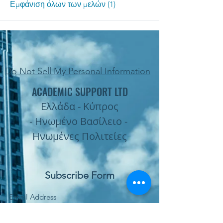
Εμφάνιση όλων των μελών (1)
Do Not Sell My Personal Information
ACADEMIC SUPPORT LTD
Ελλάδα - Κύπρος
- Ηνωμένο Βασίλειο -
Ηνωμένες Πολιτείες
Subscribe Form
Submit