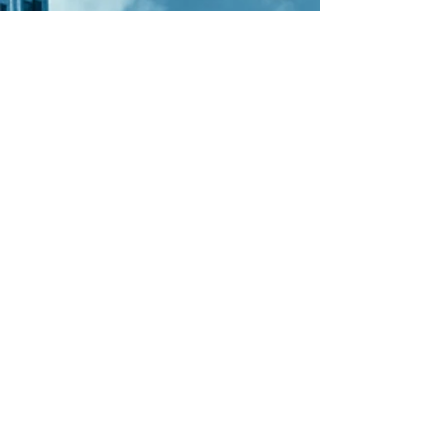
Submit
Παραγγελία Online
Χώρος Αγοράς Υπηρεσιών
Πολιτική Ποιότητας
Πολιτική Προστασίας Δεδομένων
Software International
Πολιτική Ασφάλειας Πληροφοριών