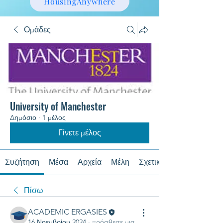
HousingAnywhere
Ομάδες
University of Manchester
Δημόσιο
·
1 μέλος
Γίνετε μέλος
Συζήτηση
Μέσα
Αρχεία
Μέλη
Σχετικά με
Πίσω
ACADEMIC ERGASIES
16 Νοεμβρίου 2024
·
πρόσθεσε μια