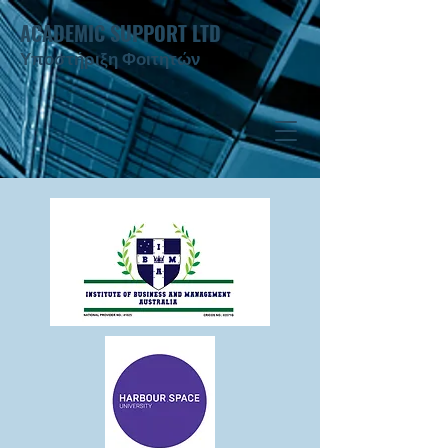
ACADEMIC SUPPORT LTD
Υποστήριξη Φοιτητών ​