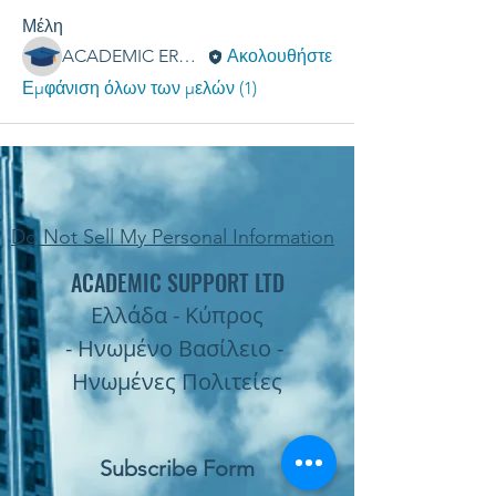
Μέλη
ACADEMIC ERGASIES
Ακολουθήστε
Εμφάνιση όλων των μελών (1)
Do Not Sell My Personal Information
ACADEMIC SUPPORT LTD
Ελλάδα - Κύπρος
- Ηνωμένο Βασίλειο -
Ηνωμένες Πολιτείες
Subscribe Form