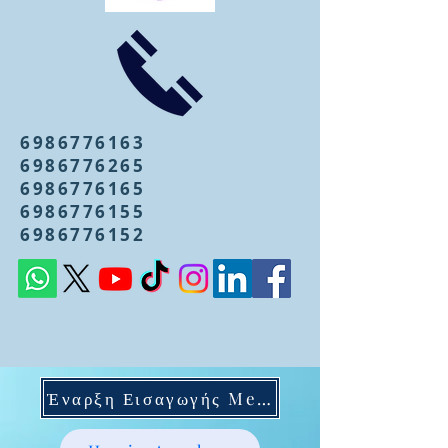
6986776163
6986776265
6986776165
6986776155
6986776152
Έναρξη Εισαγωγής Mentoring