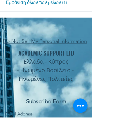
Εμφάνιση όλων των μελών (1)
Do Not Sell My Personal Information
ACADEMIC SUPPORT LTD
Ελλάδα - Κύπρος
- Ηνωμένο Βασίλειο -
Ηνωμένες Πολιτείες
Subscribe Form
Submit