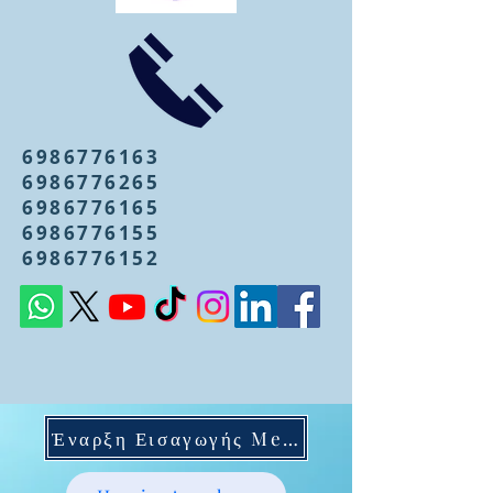
6986776163
6986776265
6986776165
6986776155
6986776152
Έναρξη Εισαγωγής Mentoring