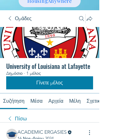
HousingAnywhere
Ομάδες
University of Louisiana at Lafayette
Δημόσιο
·
1 μέλος
Γίνετε μέλος
Συζήτηση
Μέσα
Αρχεία
Μέλη
Σχετικά με
Πίσω
ACADEMIC ERGASIES
16 Νοεμβρίου 2024