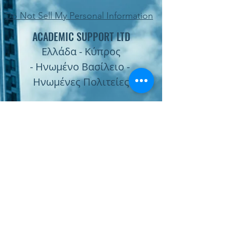
Do Not Sell My Personal Information
ACADEMIC SUPPORT LTD
Ελλάδα - Κύπρος
- Ηνωμένο Βασίλειο -
Ηνωμένες Πολιτείες
Subscribe Form
Submit
Παραγγελία Online