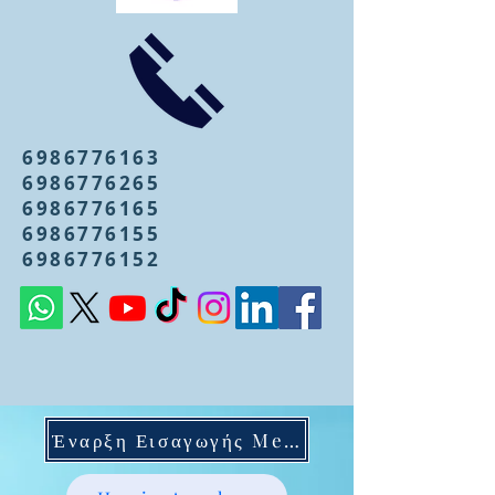
6986776163
6986776265
6986776165
6986776155
6986776152
Έναρξη Εισαγωγής Mentoring