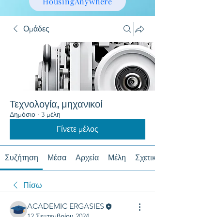
HousingAnywhere
Ομάδες
Τεχνολογία, μηχανικοί
Δημόσιο
·
3 μέλη
Γίνετε μέλος
Συζήτηση
Μέσα
Αρχεία
Μέλη
Σχετικά με
Πίσω
ACADEMIC ERGASIES
12 Σεπτεμβρίου 2024