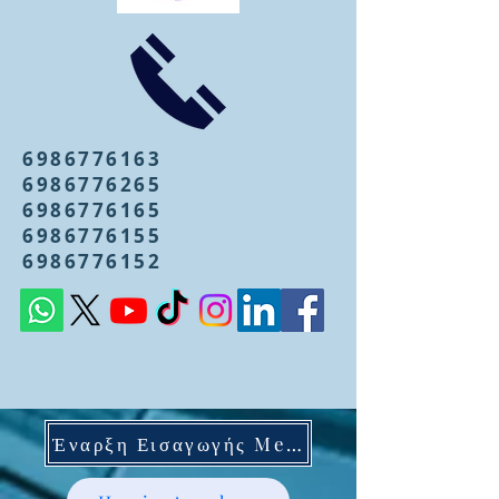
6986776163
6986776265
6986776165
6986776155
6986776152
Έναρξη Εισαγωγής Mentoring