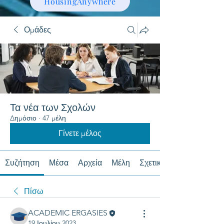
HousingAnywhere
Ομάδες
Τα νέα των Σχολών
Δημόσιο
·
47 μέλη
Γίνετε μέλος
Συζήτηση
Μέσα
Αρχεία
Μέλη
Σχετικά με
Πίσω
ACADEMIC ERGASIES
19 Ιουλίου 2023