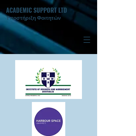
ACADEMIC SUPPORT LTD
Υποστήριξη Φοιτητών ​