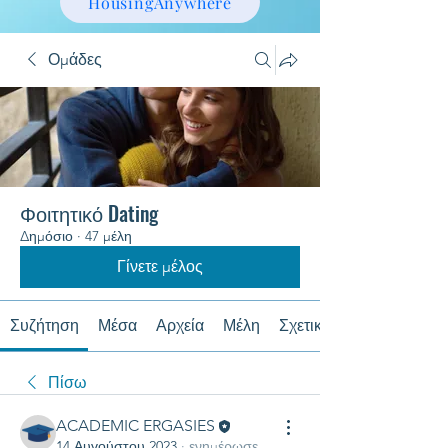
HousingAnywhere
Ομάδες
Φοιτητικό Dating
Δημόσιο
·
47 μέλη
Γίνετε μέλος
Συζήτηση
Μέσα
Αρχεία
Μέλη
Σχετικά με
Πίσω
ACADEMIC ERGASIES
14 Αυγούστου 2023
·
ενημέρωσε