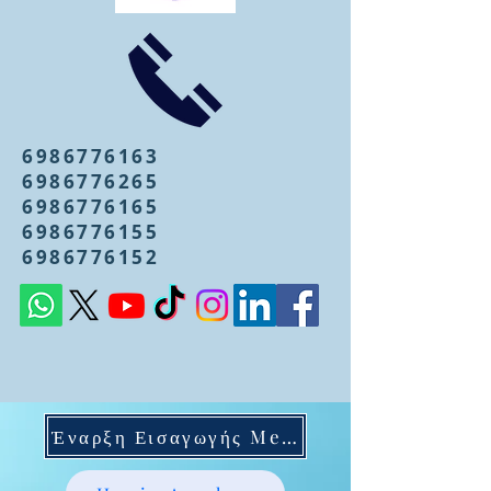
6986776163
6986776265
6986776165
6986776155
6986776152
Έναρξη Εισαγωγής Mentoring