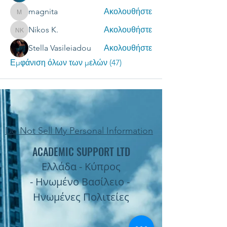
magnita
Ακολουθήστε
magnita
Nikos K.
Ακολουθήστε
Nikos K.
Stella Vasileiadou
Ακολουθήστε
Εμφάνιση όλων των μελών (47)
Do Not Sell My Personal Information
ACADEMIC SUPPORT LTD
Ελλάδα - Κύπρος
- Ηνωμένο Βασίλειο -
Ηνωμένες Πολιτείες