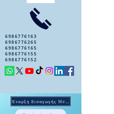
6986776163
6986776265
6986776165
6986776155
6986776152
Έναρξη Εισαγωγής Mentoring