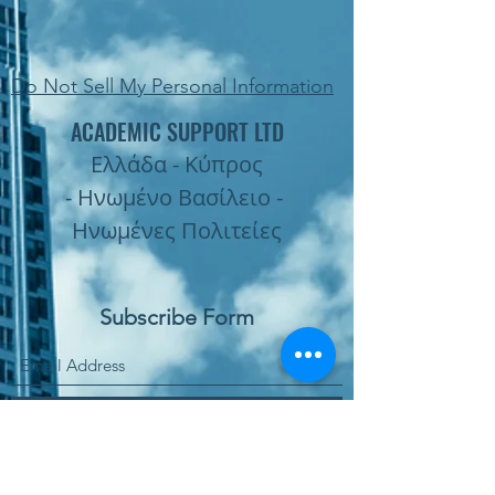
Do Not Sell My Personal Information
ACADEMIC SUPPORT LTD
Ελλάδα - Κύπρος
- Ηνωμένο Βασίλειο -
Ηνωμένες Πολιτείες
Subscribe Form
Submit