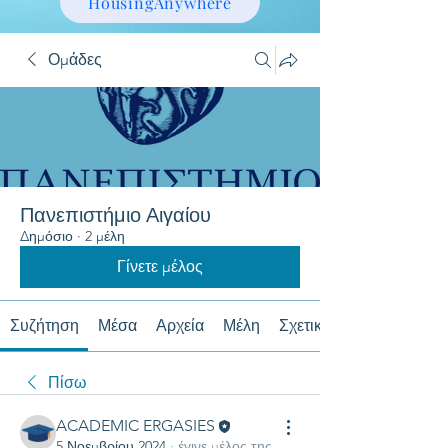
HousingAnywhere
Ομάδες
Πανεπιστήμιο Αιγαίου
Δημόσιο
·
2 μέλη
Γίνετε μέλος
Συζήτηση
Μέσα
Αρχεία
Μέλη
Σχετικά με
Πίσω
ACADEMIC ERGASIES
5 Νοεμβρίου 2024
·
έγινε μέλος της