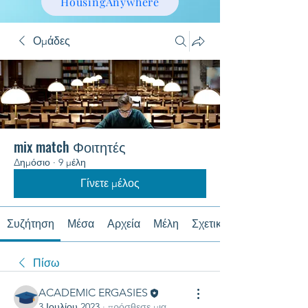
HousingAnywhere
Ομάδες
mix match Φοιτητές
Δημόσιο
·
9 μέλη
Γίνετε μέλος
Συζήτηση
Μέσα
Αρχεία
Μέλη
Σχετικά με
Πίσω
ACADEMIC ERGASIES
3 Ιουλίου 2023
·
πρόσθεσε μια