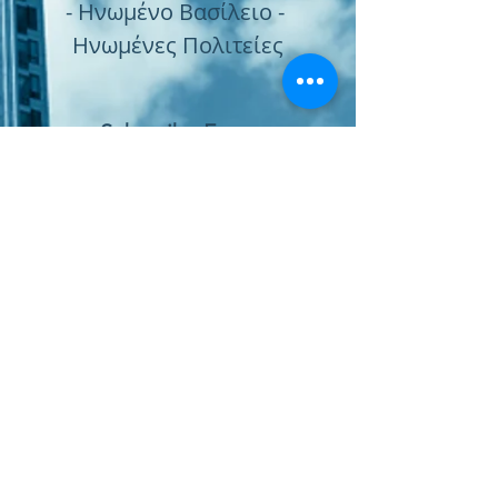
- Ηνωμένο Βασίλειο -
Ηνωμένες Πολιτείες
Subscribe Form
Submit
Παραγγελία Online
Χώρος Αγοράς Υπηρεσιών
Πολιτική Ποιότητας