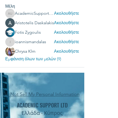
Μέλη
AcademicSupport UK
Ακολουθήστε
AcademicSupport UK
Aristotelis Daskalakis
Ακολουθήστε
Fotis Zygoulis
Ακολουθήστε
ioannismandalas
Ακολουθήστε
ioannismandalas
Chrysa Klm
Ακολουθήστε
Εμφάνιση όλων των μελών (9)
Do Not Sell My Personal Information
ACADEMIC SUPPORT LTD
Ελλάδα - Κύπρος