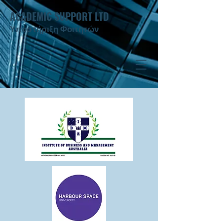
ACADEMIC SUPPORT LTD
Υποστήριξη Φοιτητών ​