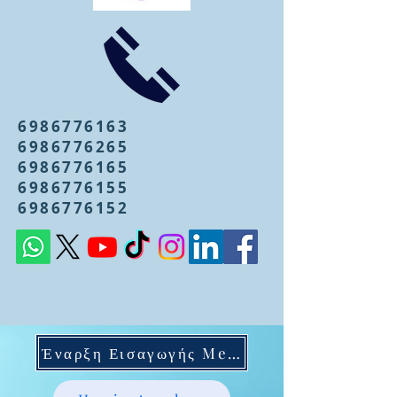
6986776163
6986776265
6986776165
6986776155
6986776152
Έναρξη Εισαγωγής Mentoring