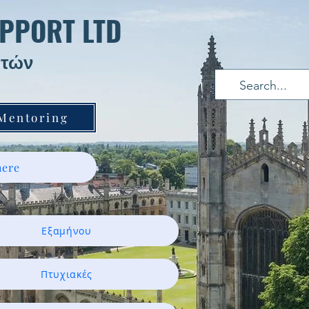
PPORT LTD
τών ​
 Mentoring
ere
Εξαμήνου
Πτυχιακές