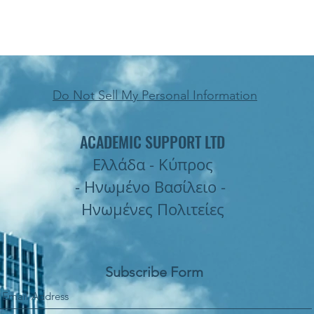
Do Not Sell My Personal Information
ACADEMIC SUPPORT LTD
Ελλάδα - Κύπρος
- Ηνωμένο Βασίλειο -
Ηνωμένες Πολιτείες
Subscribe Form