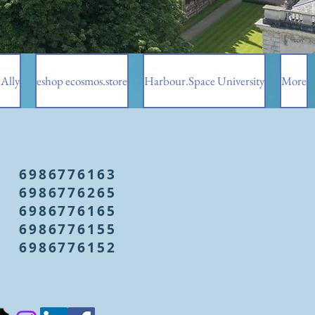
Ally
eshop ecosmos.store
Harbour.Space University
More
6986776163
6986776265
6986776165
6986776155
6986776152