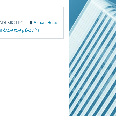
ACADEMIC ERGASIES
Ακολουθήστε
η όλων των μελών (1)