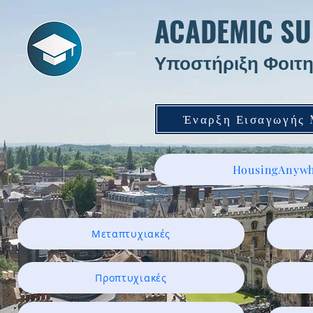
ACADEMIC SU
Υποστήριξη Φοιτη
Έναρξη Εισαγωγής
HousingAnywh
Μεταπτυχιακές
Προπτυχιακές