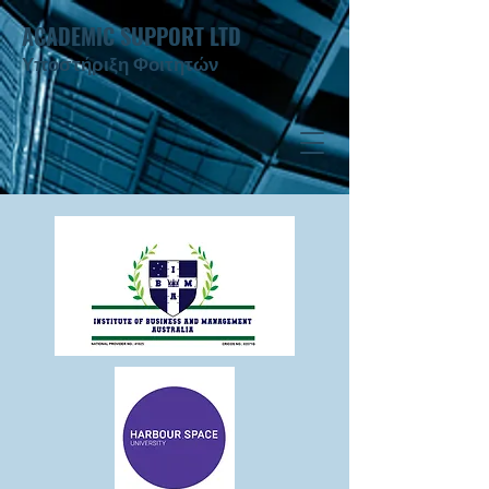
ACADEMIC SUPPORT LTD
Υποστήριξη Φοιτητών ​