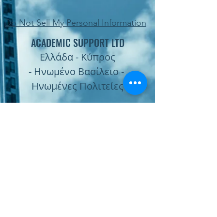
Do Not Sell My Personal Information
ACADEMIC SUPPORT LTD
Ελλάδα - Κύπρος
- Ηνωμένο Βασίλειο -
Ηνωμένες Πολιτείες
Subscribe Form
Submit
Παραγγελία Online