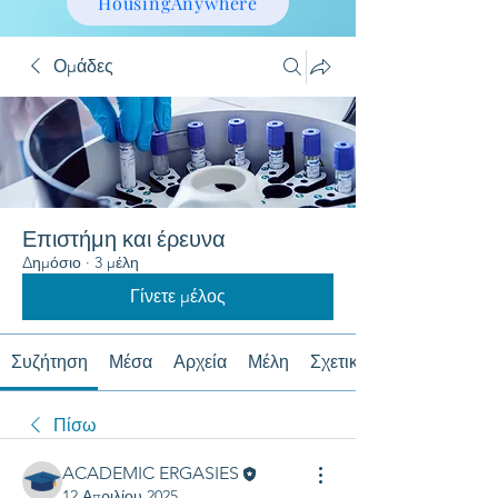
HousingAnywhere
Ομάδες
Επιστήμη και έρευνα
Δημόσιο
·
3 μέλη
Γίνετε μέλος
Συζήτηση
Μέσα
Αρχεία
Μέλη
Σχετικά με
Πίσω
ACADEMIC ERGASIES
12 Απριλίου 2025