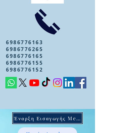
6986776163
6986776265
6986776165
6986776155
6986776152
Έναρξη Εισαγωγής Mentoring