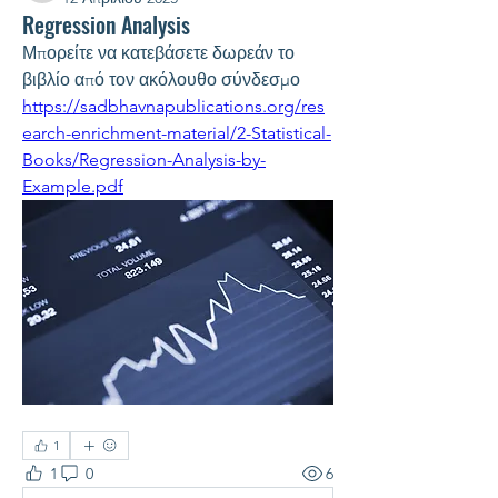
Regression Analysis
Μπορείτε να κατεβάσετε δωρεάν το 
βιβλίο από τον ακόλουθο σύνδεσμο 
https://sadbhavnapublications.org/res
earch-enrichment-material/2-Statistical-
Books/Regression-Analysis-by-
Example.pdf
1
1
0
6