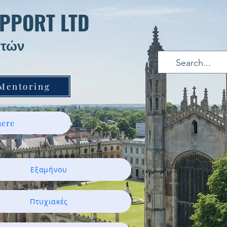
PPORT LTD
τών ​
 Mentoring
ere
Εξαμήνου
Πτυχιακές