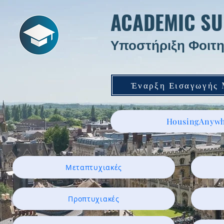
ACADEMIC SU
Υποστήριξη Φοιτη
Έναρξη Εισαγωγής
HousingAnywh
Μεταπτυχιακές
Προπτυχιακές