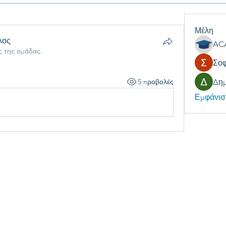
Μέλη
λος
ς της ομάδας.
Σοφ
5 προβολές
Δη
Εμφάνισ