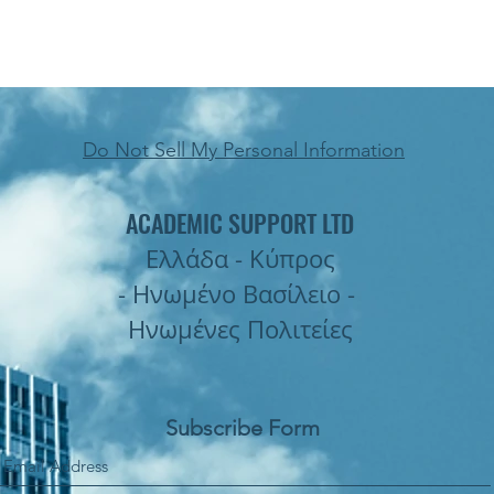
Do Not Sell My Personal Information
ACADEMIC SUPPORT LTD
Ελλάδα - Κύπρος
- Ηνωμένο Βασίλειο -
Ηνωμένες Πολιτείες
Subscribe Form