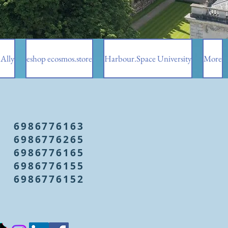
Ally
eshop ecosmos.store
Harbour.Space University
More
6986776163
6986776265
6986776165
6986776155
6986776152