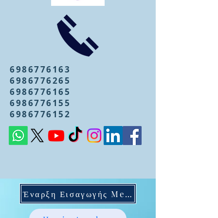
6986776163
6986776265
6986776165
6986776155
6986776152
Έναρξη Εισαγωγής Mentoring