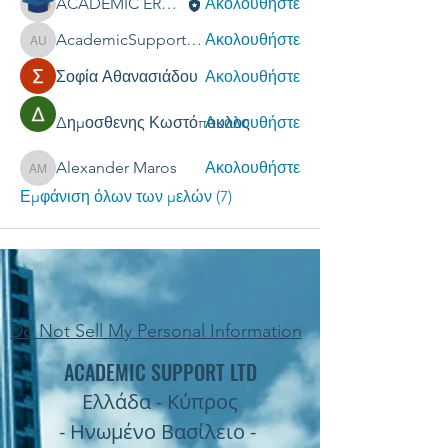
ACADEMIC ERGASIES
Ακολουθήστε
AcademicSupport UK
Ακολουθήστε
AcademicSupport UK
Σοφία Αθανασιάδου
Ακολουθήστε
Δημοσθενης Κωστόπουλος
Ακολουθήστε
Alexander Maros
Ακολουθήστε
Alexander Maros
Εμφάνιση όλων των μελών (7)
Do Not Sell My Personal Information
ACADEMIC SUPPORT LTD
Ελλάδα - Κύπρος
- Ηνωμένο Βασίλειο -