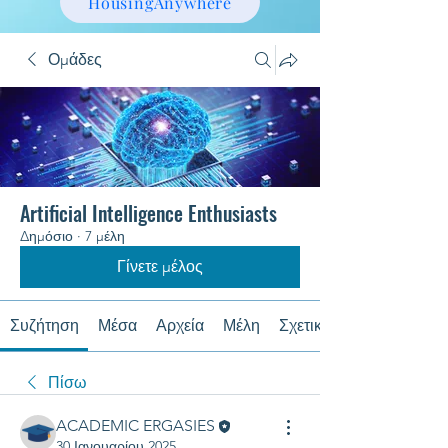
HousingAnywhere
Ομάδες
Artificial Intelligence Enthusiasts
Δημόσιο
·
7 μέλη
Γίνετε μέλος
Συζήτηση
Μέσα
Αρχεία
Μέλη
Σχετικά με
Πίσω
ACADEMIC ERGASIES
30 Ιανουαρίου 2025