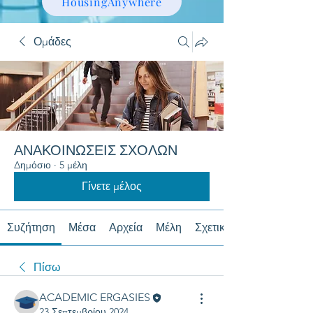
HousingAnywhere
Ομάδες
ΑΝΑΚΟΙΝΩΣΕΙΣ ΣΧΟΛΩΝ
Δημόσιο
·
5 μέλη
Γίνετε μέλος
Συζήτηση
Μέσα
Αρχεία
Μέλη
Σχετικά με
Πίσω
ACADEMIC ERGASIES
23 Σεπτεμβρίου 2024