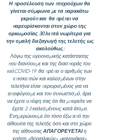
Η προσέλευση των πτυχιούχων θα 
γίνεται σύμφωνα με τα παρακάτω 
γκρούπ και  θα πρέπει να 
παρευρίσκονται στον χώρο της 
ορκωμοσίας 30 λεπτά νωρίτερα για 
την ομαλή διεξαγωγή της τελετής ως 
ακολούθως:
Λόγω της υγειονομικής κατάστασης 
που διανύουμε και της διασποράς του 
ιούCOVID-19  θα πρέπει ο αριθμός των 
επισκεπτών και καλεσμένων στην 
τελετήνα είναι περιορισμένος για να 
αποφύγουμε και τον συνωστισμό, άρα 
να έχετε υπόψη σας ότι θα μπορείτε να 
έχετε 2-3 καλεσμένους κατά άτομο.
Ενημερώνουμε ότι τόσο έξω από την 
αίθουσα της τελετής όσο και στο χώρο 
της αίθουσας 
ΑΠΑΓΟΡΕΥΕΤΑΙ 
η 
χρήση «βεγγαλικών» «κανονάκια» 