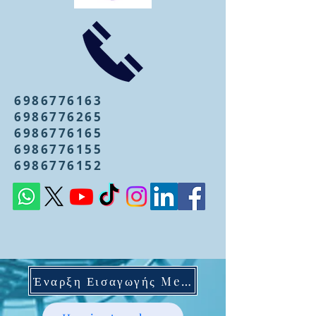
6986776163
6986776265
6986776165
6986776155
6986776152
Έναρξη Εισαγωγής Mentoring