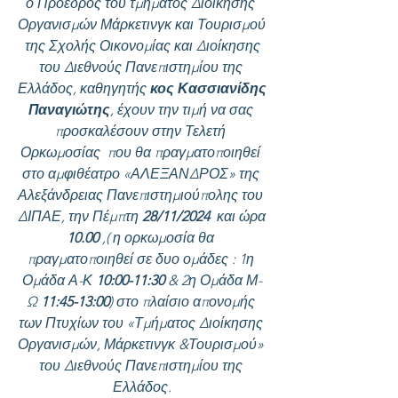
ο Πρόεδρος του τμήματος Διοίκησης 
Οργανισμών Μάρκετινγκ και Τουρισμού 
 της Σχολής Οικονομίας και Διοίκησης 
του Διεθνούς Πανεπιστημίου της 
Ελλάδος, καθηγητής 
κος Κασσιανίδης 
Παναγιώτης
, έχουν την τιμή να σας 
προσκαλέσουν στην Τελετή 
Ορκωμοσίας  που θα πραγματοποιηθεί 
στο αμφιθέατρο «ΑΛΕΞΑΝΔΡΟΣ» της 
Αλεξάνδρειας Πανεπιστημιούπολης του 
ΔΙΠΑΕ, την Πέμπτη 
28/11/2024  
και ώρα 
10.00 
,( η ορκωμοσία θα 
πραγματοποιηθεί σε δυο ομάδες : 1η 
Ομάδα Α-Κ 
10:00-11:30
 & 2η Ομάδα Μ-
Ω 
11:45-13:00
) στο πλαίσιο απονομής 
των Πτυχίων του «Τμήματος Διοίκησης 
Οργανισμών, Μάρκετινγκ &Τουρισμού» 
του Διεθνούς Πανεπιστημίου της 
Ελλάδος.