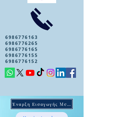
6986776163
6986776265
6986776165
6986776155
6986776152
Έναρξη Εισαγωγής Mentoring