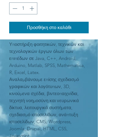
Προσθήκη στο καλάθι
Υποστήριξη φοιτητικών, τεχνικών και
τεχνολογικών έργων όλων των
επιπέδων σε Java, C++, Android,
Arduino, Matlab, SPSS, Mathematica,
R, Excel, Latex.
Αναλαμβάνουμε επίσης σχεδιασμό
γραφικών και λογότυπων, 3D,
κινούμενα σχέδια, βιντεοπαιχνίδια,
τεχνητή νοημοσύνη και νευρωνικά
δίκτυα, λειτουργικά συστήματα,
σχεδιασμό ιστοσελίδων, ανάπτυξη
ιστοσελίδων, CMS, Wordpress,
Joomla, Drupal, HTML, CSS,
Javascript