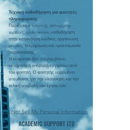
Τεχνική καθοδήγηση για φοιτητές
πληροφορικής
Παρέχουμε tutoring, debugging
support, code review, καθοδήγηση
στην κατανόηση κώδικα, οργάνωση
project, τεκμηρίωση και προετοιμασία
παρουσίασης.
Η υπηρεσία δεν περιλαμβάνει
εκπόνηση ή υποβολή εργασιών αντί
του φοιτητή. Ο φοιτητής παραμένει
υπεύθυνος για την υλοποίηση και την
τελική υποβολή του έργου του.
Do Not Sell My Personal Information
ACADEMIC SUPPORT LTD