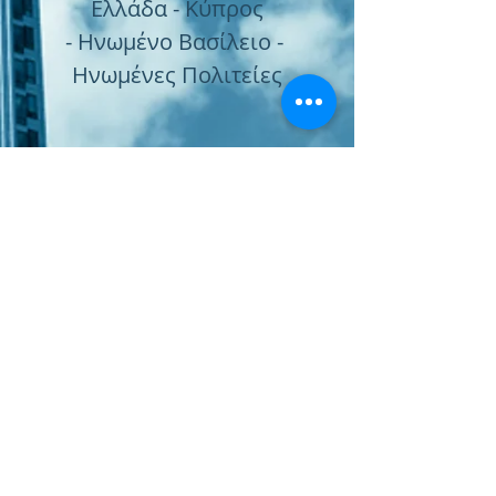
Ελλάδα - Κύπρος
- Ηνωμένο Βασίλειο -
Ηνωμένες Πολιτείες
Subscribe Form
Submit
Παραγγελία Online
Χώρος Αγοράς Υπηρεσιών
Πολιτική Ποιότητας