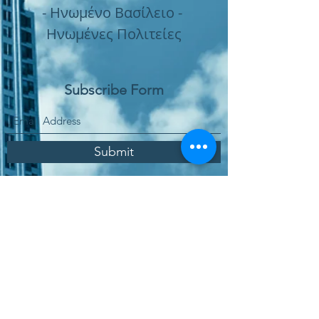
- Ηνωμένο Βασίλειο -
Ηνωμένες Πολιτείες
Subscribe Form
Submit
Παραγγελία Online
Χώρος Αγοράς Υπηρεσιών
Πολιτική Ποιότητας