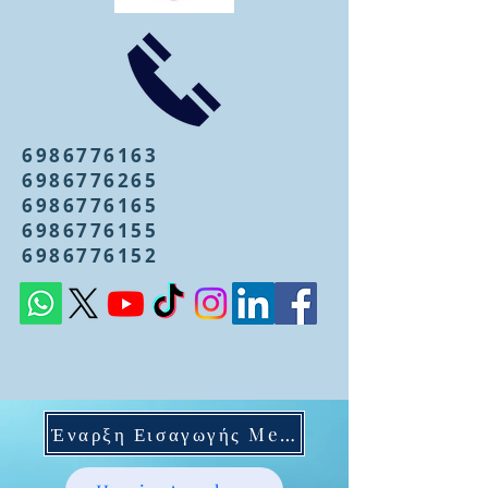
6986776163
6986776265
6986776165
6986776155
6986776152
Έναρξη Εισαγωγής Mentoring