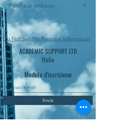
Politica di rimborso
Academic Support applica una politica
di rimborso nei casi in cui il cliente
dimostri con un documento certificato
che il servizio non soddisfa le
Do Not Sell My Personal Information
specifiche stabilite.
ACADEMIC SUPPORT LTD
Italia
Modulo d'iscrizione
Invia
Ordinare on-line