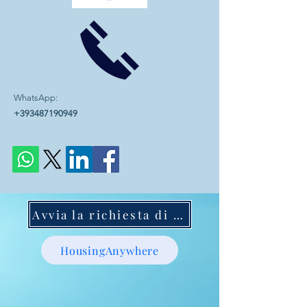
WhatsApp:
+393487190949
Avvia la richiesta di mentoring
HousingAnywhere