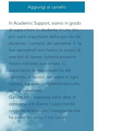
Aggiungi al carrello
In Academic Support, siamo in grado
di supportare lo studente in uno dei
più parti importanti della sua vita da
studente, i compiti del semestre. Il le
tesi semestrali non hanno lo scopo di
una tesi di laurea, tuttavia possono
hanno richieste aumentate. Ci
assumiamo la responsabilità del
supporto al lavoro semestre in ogni
campo, sia esso complementare alla
laurea o esentato.
Garantiamo coerenza nelle date di
consegna e ti diamo l'opportunità
contatto diretto con l'insegnante che
ha preso in carico il tuo lavoro.