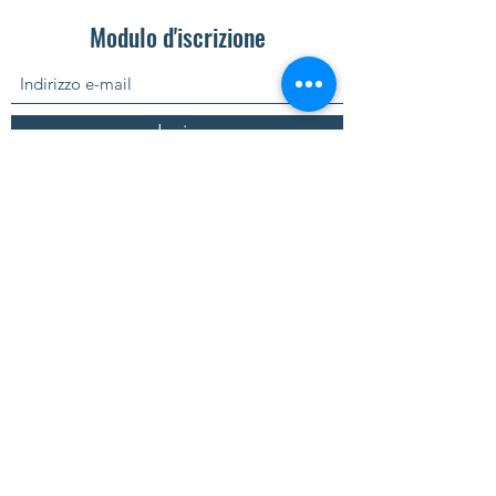
Modulo d'iscrizione
Invia
Ordinare on-line
Area acquisto servizi
Politica della qualità
Politica sulla protezione dei dati
Software International