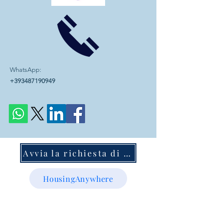
WhatsApp:
+393487190949
Avvia la richiesta di mentoring
HousingAnywhere