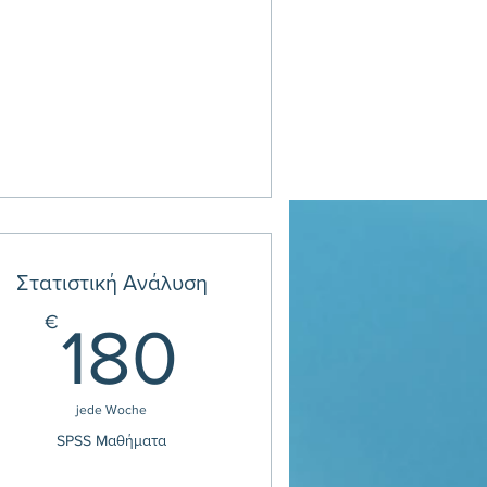
Στατιστική Ανάλυση
00€
180€
€
180
jede Woche
SPSS Mαθήματα