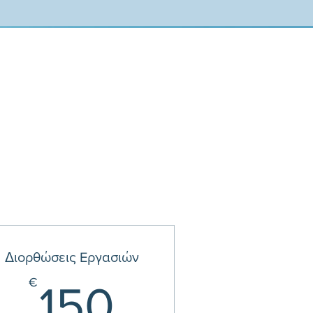
Διορθώσεις Eργασιών
€
150€
€
150