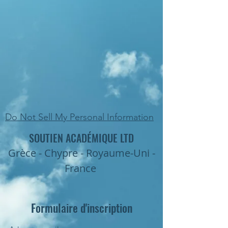
Do Not Sell My Personal Information
SOUTIEN ACADÉMIQUE LTD
Grèce - Chypre - Royaume-Uni -
France
Formulaire d'inscription