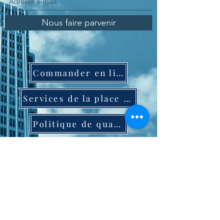
Nous faire parvenir
Commander en ligne
Services de la place du marché
Politique de qualité
Politique de protection des données
Software International
Politique de sécurité de l'information