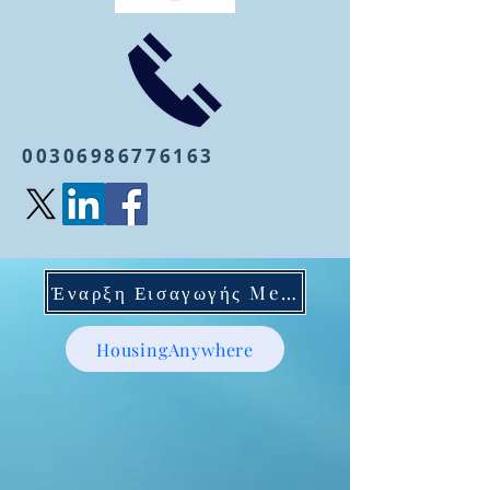
00306986776163
Έναρξη Εισαγωγής Mentoring
HousingAnywhere