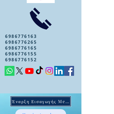
6986776163
6986776265
6986776165
6986776155
6986776152
Έναρξη Εισαγωγής Mentoring