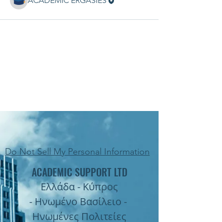
ACADEMIC ERGASIES
Do Not Sell My Personal Information
ACADEMIC SUPPORT LTD
Ελλάδα - Κύπρος
- Ηνωμένο Βασίλειο -
Ηνωμένες Πολιτείες