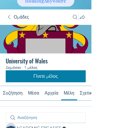
HousingAnywhere
Ομάδες
University of Wales
Δημόσιο
·
1 μέλος
Γίνετε μέλος
Συζήτηση
Μέσα
Αρχεία
Μέλη
Σχετικά με