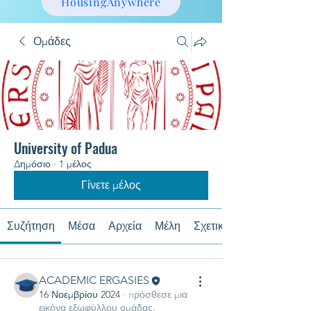
HousingAnywhere
Ομάδες
University of Padua
Δημόσιο
·
1 μέλος
Γίνετε μέλος
Συζήτηση
Μέσα
Αρχεία
Μέλη
Σχετικά με
ACADEMIC ERGASIES
16 Νοεμβρίου 2024
·
πρόσθεσε μια
εικόνα εξωφύλλου ομάδας.