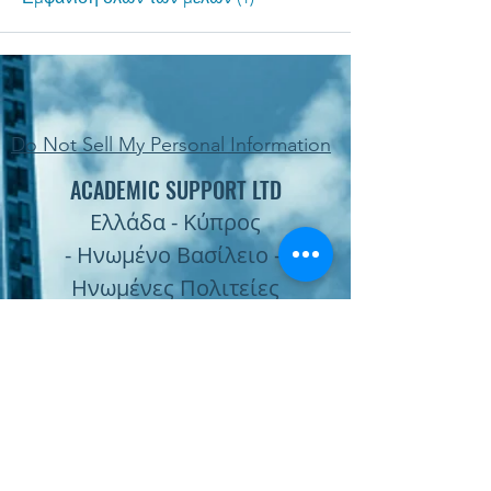
Do Not Sell My Personal Information
ACADEMIC SUPPORT LTD
Ελλάδα - Κύπρος
- Ηνωμένο Βασίλειο -
Ηνωμένες Πολιτείες
Subscribe Form
Submit