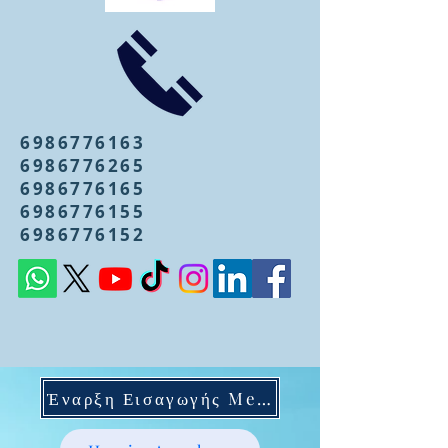
6986776163
6986776265
6986776165
6986776155
6986776152
Έναρξη Εισαγωγής Mentoring