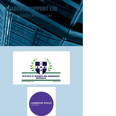
ACADEMIC SUPPORT LTD
Υποστήριξη Φοιτητών ​