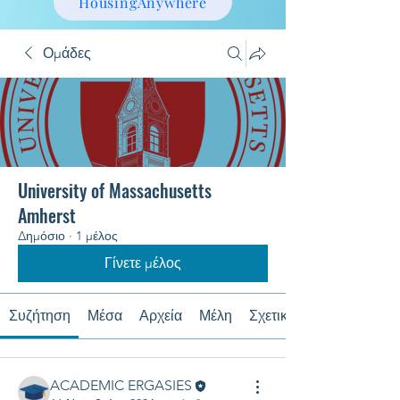
HousingAnywhere
Ομάδες
University of Massachusetts
Amherst
Δημόσιο
·
1 μέλος
Γίνετε μέλος
Συζήτηση
Μέσα
Αρχεία
Μέλη
Σχετικά με
ACADEMIC ERGASIES