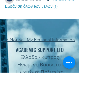
Εμφάνιση όλων των μελών (1)
Do Not Sell My Personal Information
ACADEMIC SUPPORT LTD
Ελλάδα - Κύπρος
- Ηνωμένο Βασίλειο -
Ηνωμένες Πολιτείες
Subscribe Form