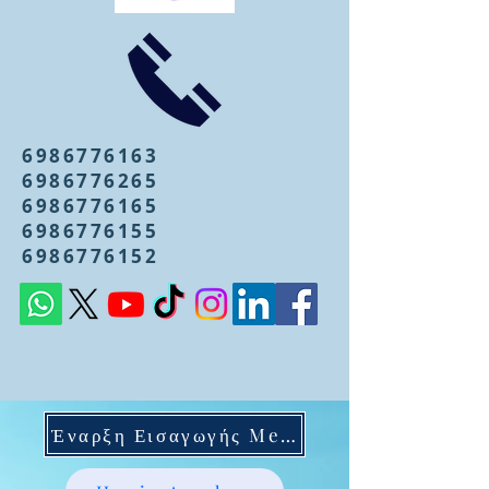
6986776163
6986776265
6986776165
6986776155
6986776152
Έναρξη Εισαγωγής Mentoring