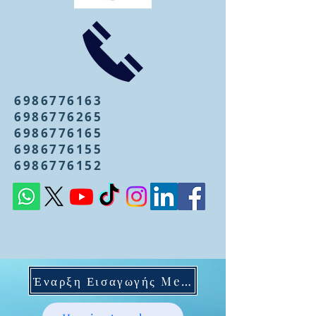
6986776163
6986776265
6986776165
6986776155
6986776152
Έναρξη Εισαγωγής Mentoring