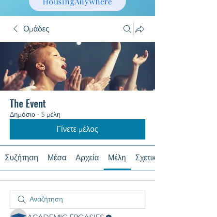
HousingAnywhere
Ομάδες
The Event
Δημόσιο
·
5 μέλη
Γίνετε μέλος
Συζήτηση
Μέσα
Αρχεία
Μέλη
Σχετικά με