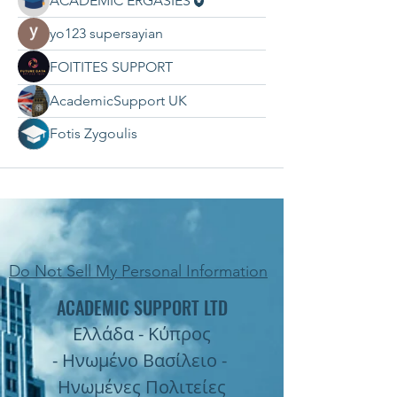
ACADEMIC ERGASIES
yo123 supersayian
FOITITES SUPPORT
AcademicSupport UK
Fotis Zygoulis
Do Not Sell My Personal Information
ACADEMIC SUPPORT LTD
Ελλάδα - Κύπρος
- Ηνωμένο Βασίλειο -
Ηνωμένες Πολιτείες