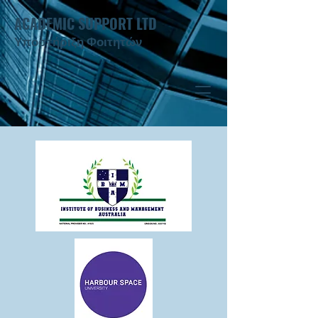
ACADEMIC SUPPORT LTD
Υποστήριξη Φοιτητών ​