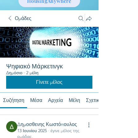
HousingAnywhere
Ομάδες
Ψηφιακό Μάρκετινγκ
Δημόσιο
·
2 μέλη
Γίνετε μέλος
Συζήτηση
Μέσα
Αρχεία
Μέλη
Σχετικά με
Δημοσθενης Κωστόπουλος
13 Ιουνίου 2025
·
έγινε μέλος της
ομάδας.