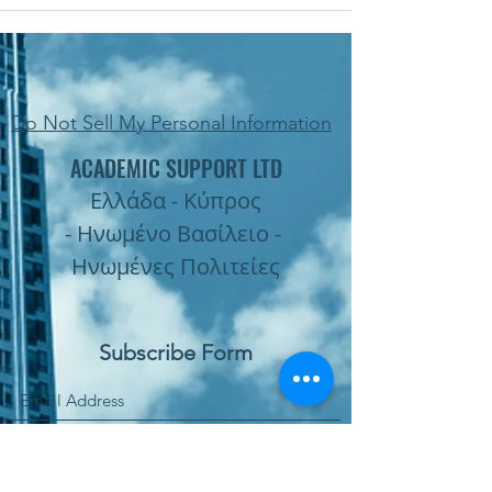
Do Not Sell My Personal Information
ACADEMIC SUPPORT LTD
Ελλάδα - Κύπρος
- Ηνωμένο Βασίλειο -
Ηνωμένες Πολιτείες
Subscribe Form
Submit