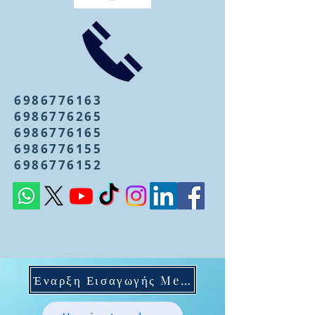
6986776163
6986776265
6986776165
6986776155
6986776152
Έναρξη Εισαγωγής Mentoring