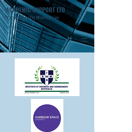
ACADEMIC SUPPORT LTD
Υποστήριξη Φοιτητών ​