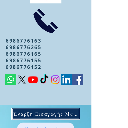
6986776163
6986776265
6986776165
6986776155
6986776152
Έναρξη Εισαγωγής Mentoring