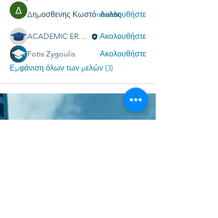
Δημοσθενης Κωστόπουλος
Ακολουθήστε
ACADEMIC ERGASIES
Ακολουθήστε
Fotis Zygoulis
Ακολουθήστε
Εμφάνιση όλων των μελών (3)
Do Not Sell My Personal Information
ACADEMIC SUPPORT LTD
Ελλάδα - Κύπρος
- Ηνωμένο Βασίλειο -
Ηνωμένες Πολιτείες