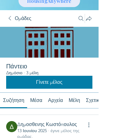
HousingAnywhere
Ομάδες
Πάντειο
Δημόσιο
·
3 μέλη
Γίνετε μέλος
Συζήτηση
Μέσα
Αρχεία
Μέλη
Σχετικά με
Δημοσθενης Κωστόπουλος
13 Ιουνίου 2025
·
έγινε μέλος της
ομάδας.