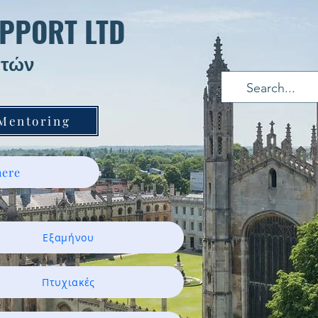
PPORT LTD
τών ​
 Mentoring
ere
Εξαμήνου
Πτυχιακές