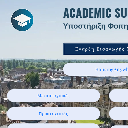
ACADEMIC SU
Υποστήριξη Φοιτη
Έναρξη Εισαγωγής
HousingAnywh
Μεταπτυχιακές
Προπτυχιακές