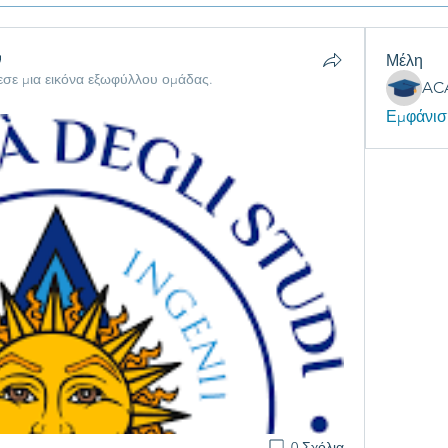
Μέλη
σε μια εικόνα εξωφύλλου ομάδας.
Εμφάνισ
0 Σχόλια