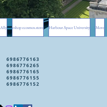
Ally
eshop ecosmos.store
Harbour.Space University
More
6986776163
6986776265
6986776165
6986776155
6986776152