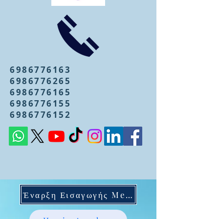
6986776163
6986776265
6986776165
6986776155
6986776152
Έναρξη Εισαγωγής Mentoring