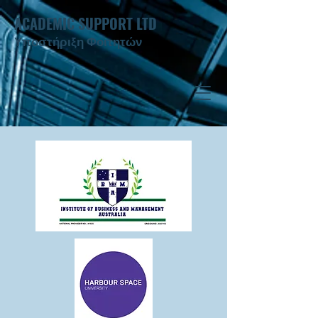
ACADEMIC SUPPORT LTD
Υποστήριξη Φοιτητών ​