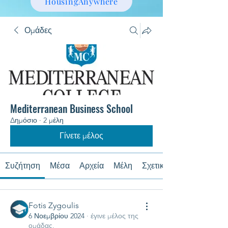
HousingAnywhere
Ομάδες
Mediterranean Business School
Δημόσιο
·
2 μέλη
Γίνετε μέλος
Συζήτηση
Μέσα
Αρχεία
Μέλη
Σχετικά με
Fotis Zygoulis
6 Νοεμβρίου 2024
·
έγινε μέλος της
ομάδας.