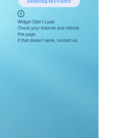
HousingAnywhere
Widget Didn’t Load
Check your internet and refresh
this page.
If that doesn’t work, contact us.