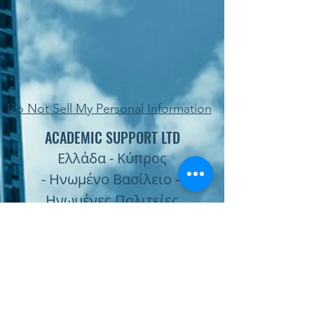
Do Not Sell My Personal Information
ACADEMIC SUPPORT LTD
Ελλάδα - Κύπρος
- Ηνωμένο Βασίλειο -
Ηνωμένες Πολιτείες
Subscribe Form