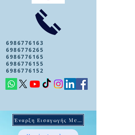
6986776163
6986776265
6986776165
6986776155
6986776152
Έναρξη Εισαγωγής Mentoring