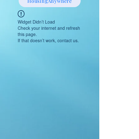
HousingAnywhere
Widget Didn’t Load
Check your internet and refresh
this page.
If that doesn’t work, contact us.