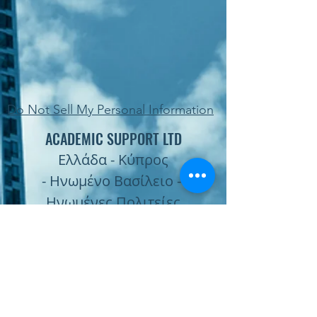
Do Not Sell My Personal Information
ACADEMIC SUPPORT LTD
Ελλάδα - Κύπρος
- Ηνωμένο Βασίλειο -
Ηνωμένες Πολιτείες
Subscribe Form