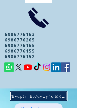
6986776163
6986776265
6986776165
6986776155
6986776152
Έναρξη Εισαγωγής Mentoring