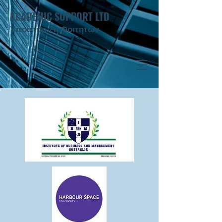
ACADEMIC SUPPORT LTD
Υποστήριξη Φοιτητών ​