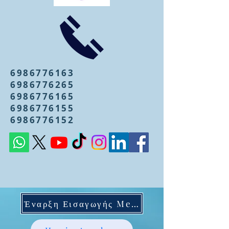
6986776163
6986776265
6986776165
6986776155
6986776152
Έναρξη Εισαγωγής Mentoring