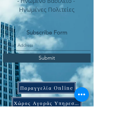
- Ηνωμένο Βασίλειο -
Ηνωμένες Πολιτείες
Subscribe Form
Submit
Παραγγελία Online
Χώρος Αγοράς Υπηρεσιών
Πολιτική Ποιότητας