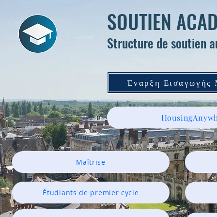
SOUTIEN ACAD
Structure de soutien a
Έναρξη Εισαγωγής
HousingAnywh
Maîtrise
Étudiants de premier cycle