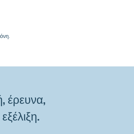
όνη.
, έρευνα,
εξέλιξη.