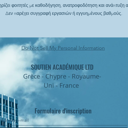
ηρίζει φοιτητές με καθοδήγηση, ανατροφοδότηση και ανάπτυξη 
Δεν παρέχει συγγραφή εργασιών ή εγγυημένους βαθμούς.
Do Not Sell My Personal Information
SOUTIEN ACADÉMIQUE LTD
Grèce - Chypre - Royaume-
Uni - France
Formulaire d'inscription