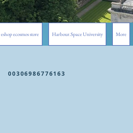
eshop ecosmos store
Harbour.Space University
More
00306986776163