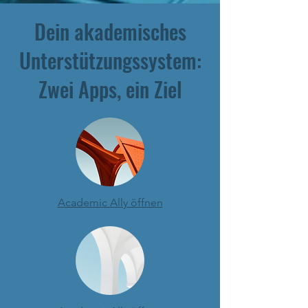
Dein akademisches
Unterstützungssystem:
Zwei Apps, ein Ziel
Academic Ally öffnen