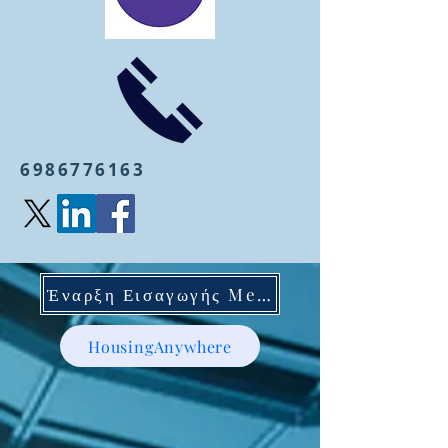
6986776163
Έναρξη Εισαγωγής Mentoring
HousingAnywhere