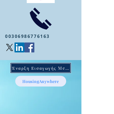
00306986776163
Έναρξη Εισαγωγής Mentoring
HousingAnywhere