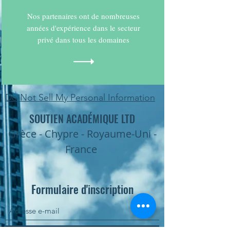
Nos partenaires ont de nombreuses
années d'expérience dans le secteur
privé dans tous les domaines
Do Not Sell My Personal Information
SOUTIEN ACADÉMIQUE LTD
Grèce - Chypre - Royaume-Uni -
France
Formulaire d'inscription