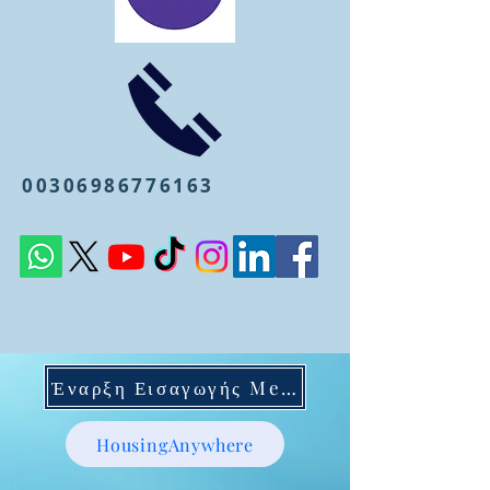
00306986776163
Έναρξη Εισαγωγής Mentoring
HousingAnywhere