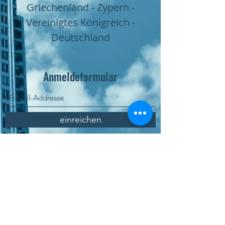
Griechenland - Zypern -
Vereinigtes Königreich -
Deutschland
Anmeldeformular
einreichen
Online bestellen
Marktplatz Dienstleistungen
Qualitätspolitik