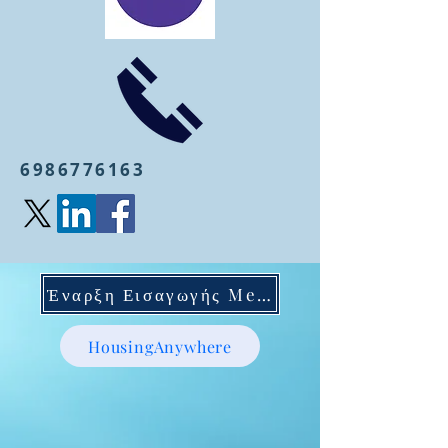
6986776163
Έναρξη Εισαγωγής Mentoring
HousingAnywhere