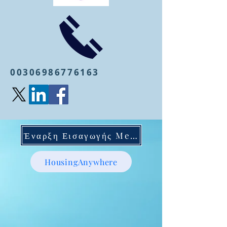
00306986776163
Έναρξη Εισαγωγής Mentoring
HousingAnywhere