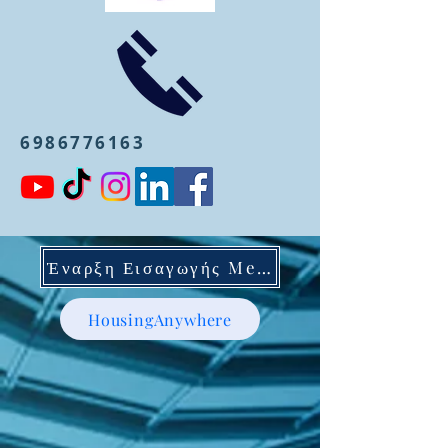
6986776163
Έναρξη Εισαγωγής Mentoring
HousingAnywhere