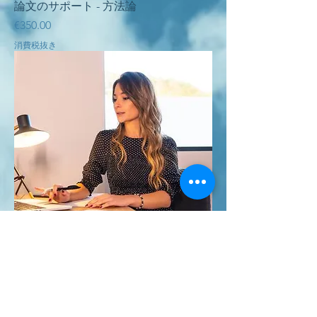
論文のサポート - 方法論
価格
€350.00
消費税抜き
Υποστήριξη Έργων Πληροφορικής
価格
€350.00
消費税抜き