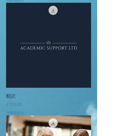
消費税抜き
翻訳
価格
€100.00
消費税抜き