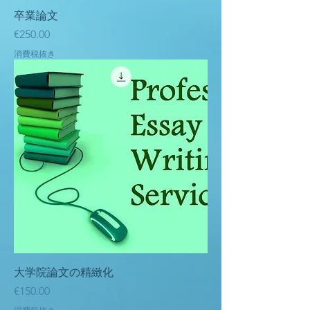
卒業論文
価格
€250.00
消費税抜き
大学院論文の精緻化
価格
€150.00