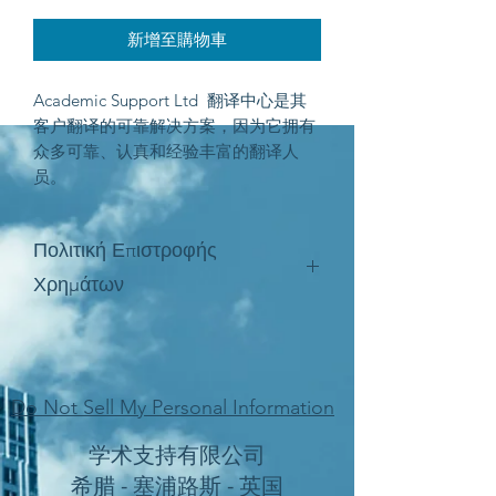
新增至購物車
Academic Support Ltd 翻译中心是其
客户翻译的可靠解决方案，因为它拥有
众多可靠、认真和经验丰富的翻译人
员。
Πολιτική Επιστροφής
Χρημάτων
Η Academic Support εφαρμόζει
πολιτική επιστροφής χρημάτων στις
περιπτώσεις κατά τις οποίες ο πελάτης
αποδεικνύει με επικυρωμένο έγγραφο
Do Not Sell My Personal Information
οτι η υπηρεσία δεν πληροί τις τεθείσες
学术支持有限公司
προδιαγραφές.
希腊 - 塞浦路斯 - 英国