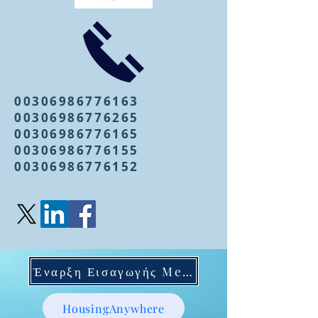
00306986776163
00306986776265
00306986776165
00306986776155
00306986776152
Έναρξη Εισαγωγής Mentoring
HousingAnywhere