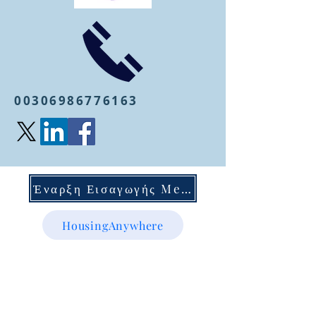
00306986776163
Έναρξη Εισαγωγής Mentoring
HousingAnywhere