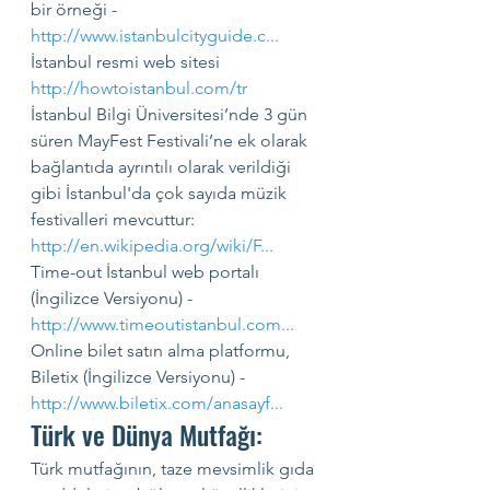
bir örneği - 
http://www.istanbulcityguide.c
...
İstanbul resmi web sitesi 
http://howtoistanbul.com/tr
İstanbul Bilgi Üniversitesi’nde 3 gün 
süren MayFest Festivali’ne ek olarak 
bağlantıda ayrıntılı olarak verildiği 
gibi İstanbul'da çok sayıda müzik 
festivalleri mevcuttur: 
http://en.wikipedia.org/wiki/F
...
Time-out İstanbul web portalı 
(İngilizce Versiyonu) - 
http://www.timeoutistanbul.com
...
Online bilet satın alma platformu, 
Biletix (İngilizce Versiyonu) - 
http://www.biletix.com/anasayf
...
Türk ve Dünya Mutfağı:
Türk mutfağının, taze mevsimlik gıda 