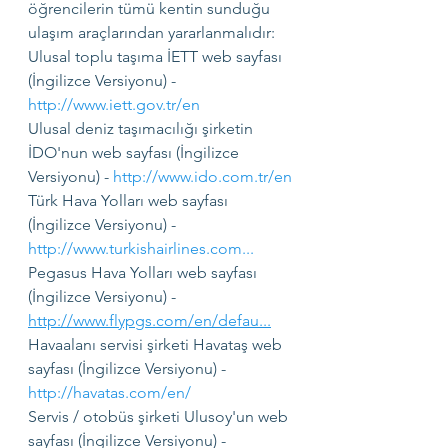
öğrencilerin tümü kentin sunduğu 
ulaşım araçlarından yararlanmalıdır:
Ulusal toplu taşıma İETT web sayfası 
(İngilizce Versiyonu) - 
http://www.iett.gov.tr/en
Ulusal deniz taşımacılığı şirketin 
İDO'nun web sayfası (İngilizce 
Versiyonu) - 
http://www.ido.com.tr/en
Türk Hava Yolları web sayfası 
(İngilizce Versiyonu) - 
http://www.turkishairlines.com
...
Pegasus Hava Yolları web sayfası 
(İngilizce Versiyonu) - 
http://www.flypgs.com/en/defau
...
Havaalanı servisi şirketi Havataş web 
sayfası (İngilizce Versiyonu) - 
http://havatas.com/en/
Servis / otobüs şirketi Ulusoy'un web 
sayfası (İngilizce Versiyonu) - 