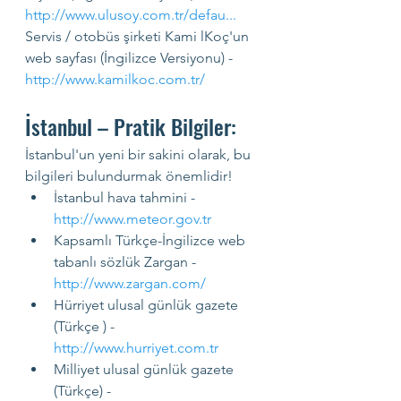
http://www.ulusoy.com.tr/defau
...
Servis / otobüs şirketi Kami lKoç'un 
web sayfası (İngilizce Versiyonu) - 
http://www.kamilkoc.com.tr/
İstanbul – Pratik Bilgiler:
İstanbul'un yeni bir sakini olarak, bu 
bilgileri bulundurmak önemlidir!
İstanbul hava tahmini - 
http://www.meteor.gov.tr
Kapsamlı Türkçe-İngilizce web 
tabanlı sözlük Zargan - 
http://www.zargan.com/
Hürriyet ulusal günlük gazete 
(Türkçe ) - 
http://www.hurriyet.com.tr
Milliyet ulusal günlük gazete 
(Türkçe) - 