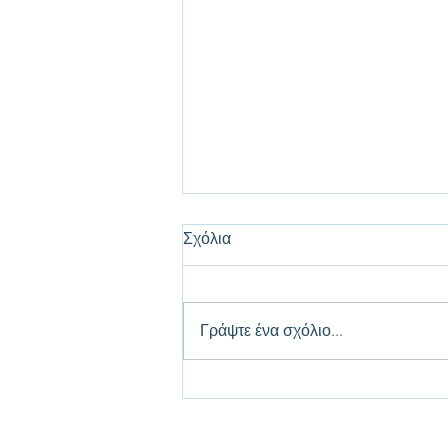
Σχόλια
Γράψτε ένα σχόλιο...
Ανακαλύψτε Υποστήριξη για
Ακαδημαϊκές Εργασίες:
Οδηγός για Επιτυχία