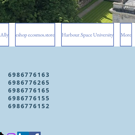
Ally
eshop ecosmos.store
Harbour.Space University
More
6986776163
6986776265
6986776165
6986776155
6986776152