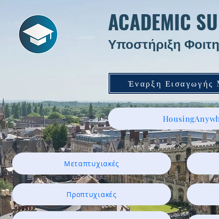
ACADEMIC SU
Υποστήριξη Φοιτη
Έναρξη Εισαγωγής
HousingAnywh
Μεταπτυχιακές
Προπτυχιακές