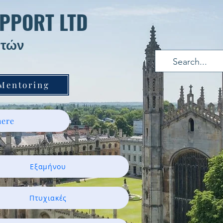
PPORT LTD
τών ​
 Mentoring
ere
Εξαμήνου
Πτυχιακές