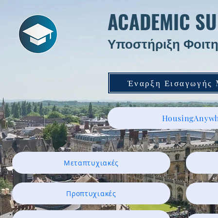
ACADEMIC SU
Υποστήριξη Φοιτη
Έναρξη Εισαγωγής
HousingAnywh
Μεταπτυχιακές
Προπτυχιακές