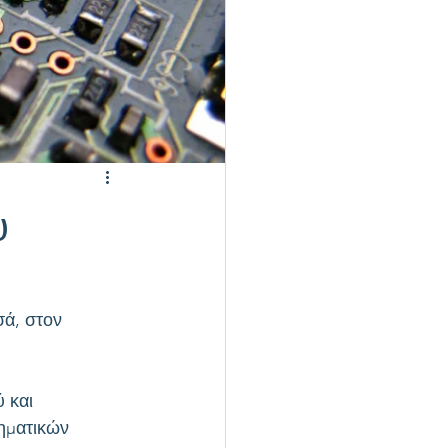
υ
ά, στον 
 και 
ηματικών 