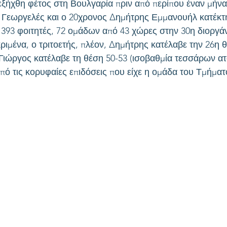
ιεξήχθη φέτος στη Βουλγαρία πριν από περίπου έναν μήνα
 Γεωργελές και ο 20χρονος Δημήτρης Εμμανουήλ κατέκτ
ε 393 φοιτητές, 72 ομάδων από 43 χώρες στην 30η διοργ
ιμένα, ο τριτοετής, πλέον, Δημήτρης κατέλαβε την 26η θ
 Γιώργος κατέλαβε τη θέση 50-53 (ισοβαθμία τεσσάρων α
πό τις κορυφαίες επιδόσεις που είχε η ομάδα του Τμήματ