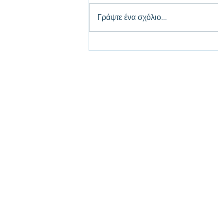
Γράψτε ένα σχόλιο...
Ανακαλύψτε Υποστήριξη για
Ακαδημαϊκές Εργασίες:
Οδηγός για Επιτυχία