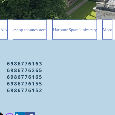
Ally
eshop ecosmos.store
Harbour.Space University
More
6986776163
6986776265
6986776165
6986776155
6986776152