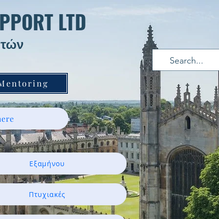
PPORT LTD
τών ​
 Mentoring
ere
Εξαμήνου
Πτυχιακές