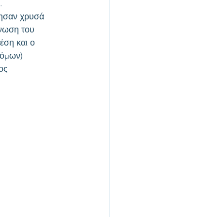
.
ησαν χρυσά 
άνωση του 
έση και ο 
τόμων) 
ος 