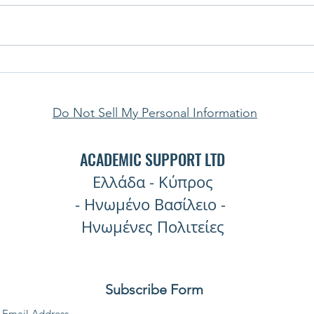
Πρακτικές Λύσεις για Βοήθεια
Ειδι
Φοιτητικών Εργασιών
(ΑΠΟ
βγαίν
Do Not Sell My Personal Information
στατ
των 
ACADEMIC SUPPORT LTD
Ελλάδα - Κύπρος
- Ηνωμένο Βασίλειο -
Ηνωμένες Πολιτείες
Subscribe Form