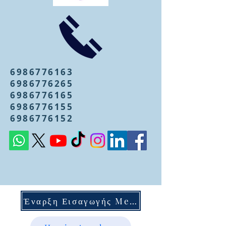
6986776163
6986776265
6986776165
6986776155
6986776152
Έναρξη Εισαγωγής Mentoring