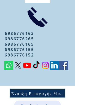
6986776163
6986776265
6986776165
6986776155
6986776152
Έναρξη Εισαγωγής Mentoring