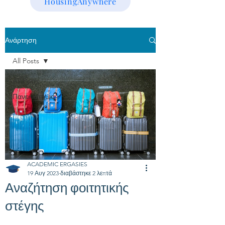
HousingAnywhere
Ανάρτηση
All Posts
All Posts
Πανεπιστήμια
ACADEMIC ERGASIES
19 Αυγ 2023
διαβάστηκε 2 λεπτά
Αναζήτηση φοιτητικής
στέγης