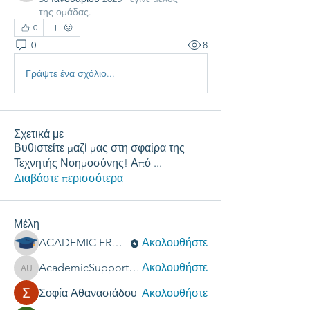
της ομάδας.
0
0
8
Γράψτε ένα σχόλιο...
Σχετικά με
Βυθιστείτε μαζί μας στη σφαίρα της
Τεχνητής Νοημοσύνης! Από
...
Διαβάστε περισσότερα
Μέλη
ACADEMIC ERGASIES
Ακολουθήστε
AcademicSupport UK
Ακολουθήστε
AcademicSupport UK
Σοφία Αθανασιάδου
Ακολουθήστε