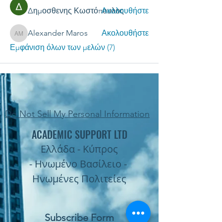
Δημοσθενης Κωστόπουλος
Ακολουθήστε
Alexander Maros
Ακολουθήστε
Alexander Maros
Εμφάνιση όλων των μελών (7)
Do Not Sell My Personal Information
ACADEMIC SUPPORT LTD
Ελλάδα - Κύπρος
- Ηνωμένο Βασίλειο -
Ηνωμένες Πολιτείες
Subscribe Form