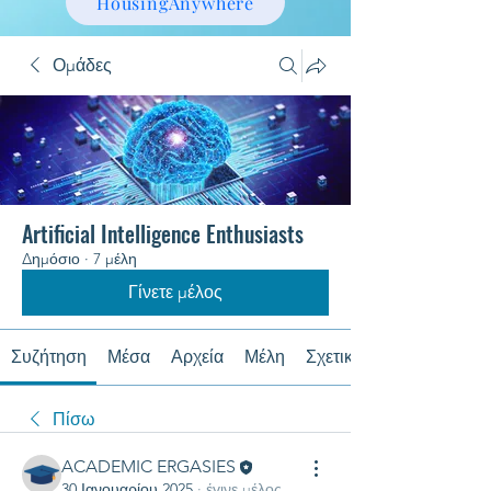
HousingAnywhere
Ομάδες
Artificial Intelligence Enthusiasts
Δημόσιο
·
7 μέλη
Γίνετε μέλος
Συζήτηση
Μέσα
Αρχεία
Μέλη
Σχετικά με
Πίσω
ACADEMIC ERGASIES
30 Ιανουαρίου 2025
·
έγινε μέλος