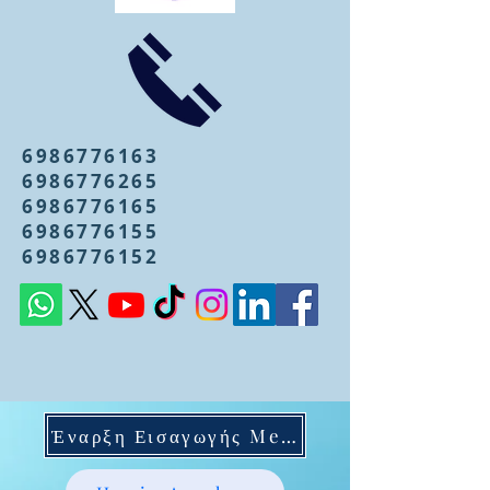
6986776163
6986776265
6986776165
6986776155
6986776152
Έναρξη Εισαγωγής Mentoring