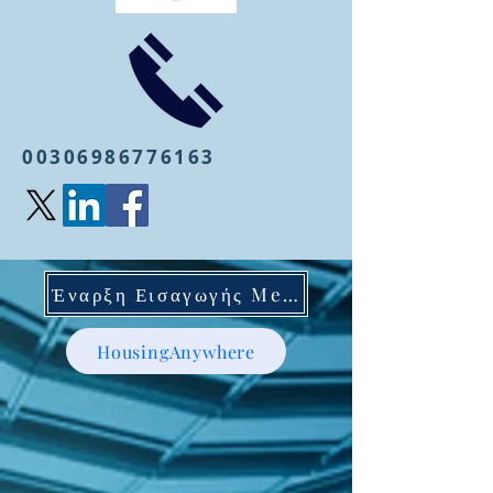
00306986776163
Έναρξη Εισαγωγής Mentoring
HousingAnywhere