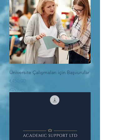
Üniversite Çalışmaları için Başvurular
Fiyat
€450,00
KDV hariç