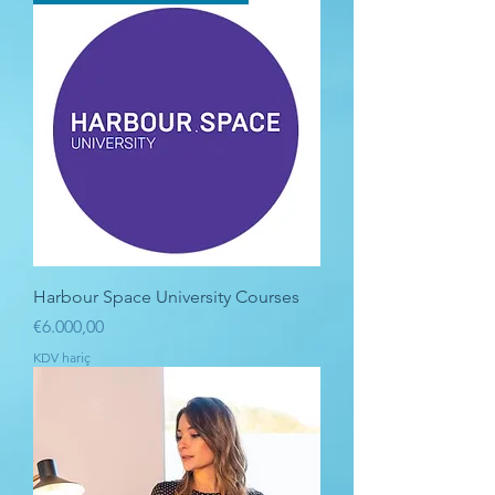
Harbour Space University Courses
Fiyat
€6.000,00
KDV hariç