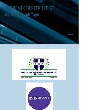
AKADEMİK DESTEK LTD.ŞTİ.
Öğrenci Destek Yapısı