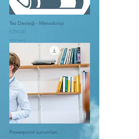
Tez Desteği - Metodoloji
Fiyat
€350,00
KDV hariç
Powerpoint sunumları